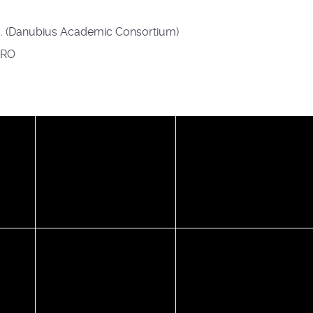
.C. (Danubius Academic Consortium)
ERO