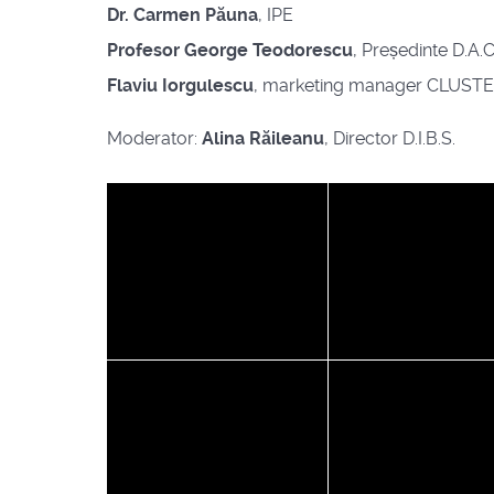
Dr. Carmen Păuna
, IPE
Profesor George Teodorescu
, Președinte D.A
Flaviu Iorgulescu
, marketing manager CLUST
Moderator:
Alina Răileanu
, Director D.I.B.S.