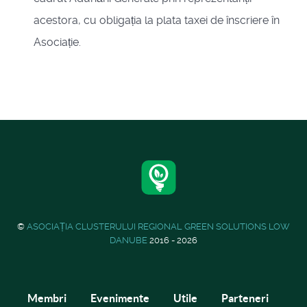
acestora, cu obligația la plata taxei de înscriere în
Asociație.
©
ASOCIAȚIA CLUSTERULUI REGIONAL GREEN SOLUTIONS LOW
DANUBE
2016 - 2026
Membri
Evenimente
Utile
Parteneri